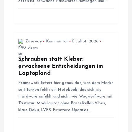
offen ist, schwache Passwörter rumliegen und…
v
i
g
Zuseway
Kommentar
Juli 31, 2026
a
78 views
Schrauben statt Kleber:
t
erwachsene Entscheidungen im
Laptopland
i
Framework liefert hier genau das, was dem Markt
seit Jahren fehlt: ein Notebook, das sich wie
o
Hardware anfühlt und nicht wie Wegwerfware mit
Tastatur. Modularität ohne Bastelkeller-Vibes,
n
klare Doku, LVFS-Firmware-Updates…