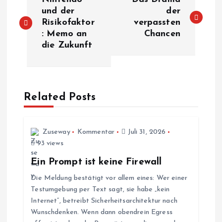
e
und der
der
Risikofaktor
verpassten
: Memo an
Chancen
i
die Zukunft
t
r
Related Posts
a
g
Zuseway
Kommentar
Juli 31, 2026
93 views
s
Ein Prompt ist keine Firewall
Die Meldung bestätigt vor allem eines: Wer einer
n
Testumgebung per Text sagt, sie habe „kein
Internet“, betreibt Sicherheitsarchitektur nach
a
Wunschdenken. Wenn dann obendrein Egress