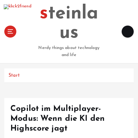
Z
steinla
u
m
I
us
n
h
a
Nerdy things about technology
l
and life
t
s
p
Start
r
i
n
g
Copilot im Multiplayer-
e
n
Modus: Wenn die KI den
Highscore jagt