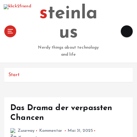
Z
steinla
u
m
I
us
n
h
a
Nerdy things about technology
l
and life
t
s
p
Start
r
i
n
g
Das Drama der verpassten
e
n
Chancen
Zuseway
Kommentar
Mai 31, 2025