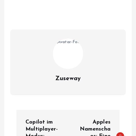
Zuseway
B
Copilot im
Apples
e
Multiplayer-
Namenscha