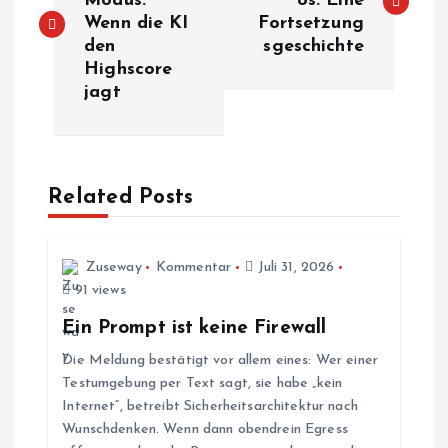
Modus:
os: Eine
Wenn die KI
Fortsetzung
i
den
sgeschichte
Highscore
t
jagt
r
a
Related Posts
g
s
Zuseway
Kommentar
Juli 31, 2026
91 views
n
Ein Prompt ist keine Firewall
Die Meldung bestätigt vor allem eines: Wer einer
a
Testumgebung per Text sagt, sie habe „kein
Internet“, betreibt Sicherheitsarchitektur nach
v
Wunschdenken. Wenn dann obendrein Egress