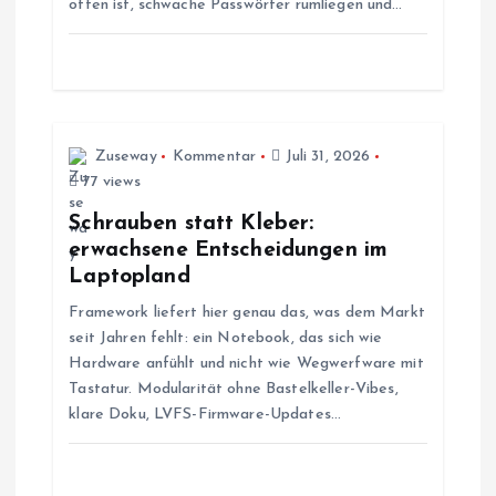
offen ist, schwache Passwörter rumliegen und…
i
g
a
Zuseway
Kommentar
Juli 31, 2026
t
77 views
Schrauben statt Kleber:
i
erwachsene Entscheidungen im
Laptopland
o
Framework liefert hier genau das, was dem Markt
seit Jahren fehlt: ein Notebook, das sich wie
n
Hardware anfühlt und nicht wie Wegwerfware mit
Tastatur. Modularität ohne Bastelkeller-Vibes,
klare Doku, LVFS-Firmware-Updates…