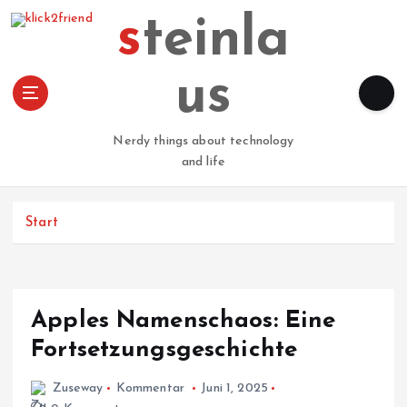
Z
steinla
u
m
I
us
n
h
a
Nerdy things about technology
l
and life
t
s
p
Start
r
i
n
g
Apples Namenschaos: Eine
e
n
Fortsetzungsgeschichte
Zuseway
Kommentar
Juni 1, 2025