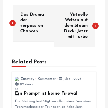
B
Das Drama
Virtuelle
e
der
Welten auf
verpassten
dem Steam
Chancen
Deck: Jetzt
i
mit Turbo
t
r
Related Posts
a
g
Zuseway
Kommentar
Juli 31, 2026
92 views
s
Ein Prompt ist keine Firewall
Die Meldung bestätigt vor allem eines: Wer einer
n
Testumgebung per Text sagt, sie habe „kein