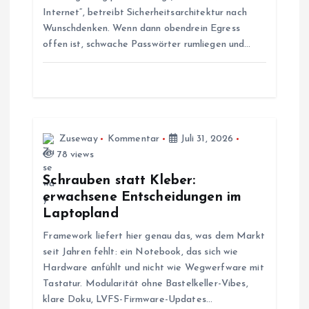
Internet“, betreibt Sicherheitsarchitektur nach
a
Wunschdenken. Wenn dann obendrein Egress
offen ist, schwache Passwörter rumliegen und…
v
i
g
Zuseway
Kommentar
Juli 31, 2026
a
78 views
Schrauben statt Kleber:
t
erwachsene Entscheidungen im
Laptopland
i
Framework liefert hier genau das, was dem Markt
seit Jahren fehlt: ein Notebook, das sich wie
o
Hardware anfühlt und nicht wie Wegwerfware mit
Tastatur. Modularität ohne Bastelkeller-Vibes,
n
klare Doku, LVFS-Firmware-Updates…