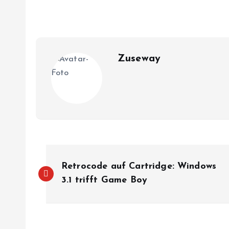
Zuseway
B
Retrocode auf Cartridge: Windows
e
3.1 trifft Game Boy
i