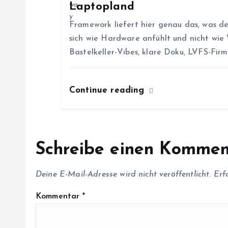
Laptopland
i
Framework liefert hier genau das, was de
g
sich wie Hardware anfühlt und nicht wie
Bastelkeller-Vibes, klare Doku, LVFS-Fi
a
Continue reading
t
i
Schreibe einen Kommen
o
Deine E-Mail-Adresse wird nicht veröffentlicht.
Erf
n
Kommentar
*