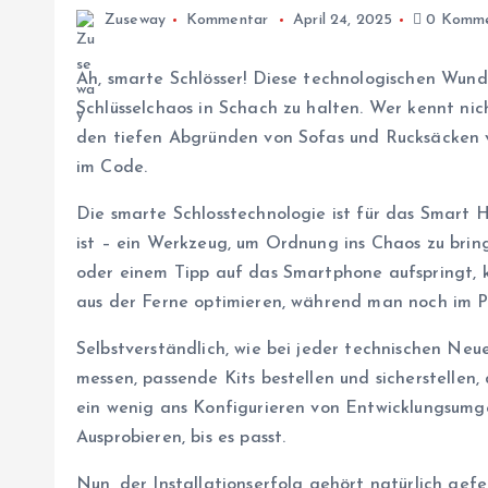
Zuseway
Kommentar
April 24, 2025
0 Komme
Ah, smarte Schlösser! Diese technologischen Wun
Schlüsselchaos in Schach zu halten. Wer kennt nich
den tiefen Abgründen von Sofas und Rucksäcken ve
im Code.
Die smarte Schlosstechnologie ist für das Smart
ist – ein Werkzeug, um Ordnung ins Chaos zu bring
oder einem Tipp auf das Smartphone aufspringt, k
aus der Ferne optimieren, während man noch im P
Selbstverständlich, wie bei jeder technischen Neue
messen, passende Kits bestellen und sicherstellen,
ein wenig ans Konfigurieren von Entwicklungsumg
Ausprobieren, bis es passt.
Nun, der Installationserfolg gehört natürlich gefei