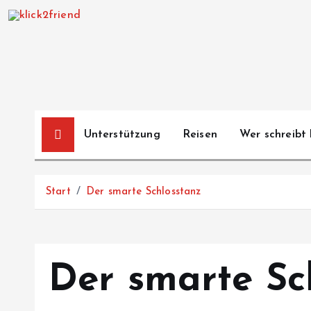
Z
u
m
I
n
h
a
Unterstützung
Reisen
Wer schreibt 
l
t
s
Start
Der smarte Schlosstanz
p
r
i
n
Der smarte Sc
g
e
n