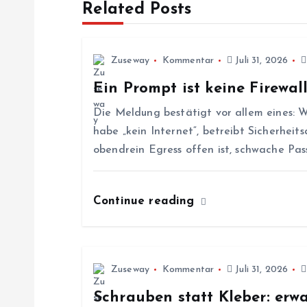
Related Posts
t
r
Zuseway
Kommentar
Juli 31, 2026
Ein Prompt ist keine Firewal
a
Die Meldung bestätigt vor allem eines: W
g
habe „kein Internet“, betreibt Sicherhe
obendrein Egress offen ist, schwache Pa
s
Continue reading
n
a
Zuseway
Kommentar
Juli 31, 2026
v
Schrauben statt Kleber: er