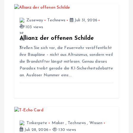
a
v
Zuseway
Technews
Juli 31, 2026
103 views
i
Allianz der offenen Schilde
g
Stellen Sie sich vor, die Feuerwehr veröffentlicht
ihre Baupläne – nicht aus Altruismus, sondern weil
a
die Brandstifter längst mitlesen. Genau dieses
Paradox treibt gerade die KI-Sicherheitsdebatte
t
an. Auslöser Nummer eins:…
i
o
n
Tinkerpete
Maker
,
Technews
,
Wissen
Juli 28, 2026
130 views