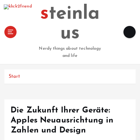
Z
steinla
u
m
I
us
n
h
a
Nerdy things about technology
l
and life
t
s
p
Start
r
i
n
g
Die Zukunft Ihrer Geräte:
e
n
Apples Neuausrichtung in
Zahlen und Design