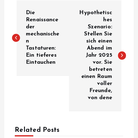
B
Die
Hypothetisc
e
Renaissance
hes
der
Szenario:
mechanische
Stellen Sie
i
n
sich einen
Tastaturen:
Abend im
t
Ein tieferes
Jahr 2025
Eintauchen
vor. Sie
r
betreten
einen Raum
a
voller
Freunde,
g
von dene
s
n
Related Posts