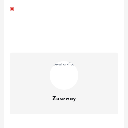
▣
Zuseway