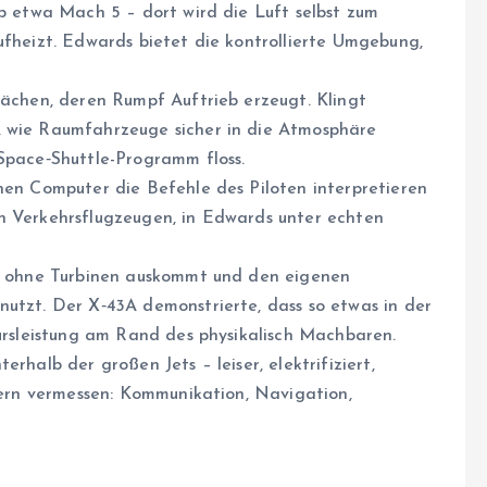
ab etwa Mach 5 – dort wird die Luft selbst zum
ufheizt. Edwards bietet die kontrollierte Umgebung,
lächen, deren Rumpf Auftrieb erzeugt. Klingt
, wie Raumfahrzeuge sicher in die Atmosphäre
 Space‑Shuttle-Programm floss.
nen Computer die Befehle des Piloten interpretieren
n Verkehrsflugzeugen, in Edwards unter echten
as ohne Turbinen auskommt und den eigenen
nutzt. Der X‑43A demonstrierte, dass so etwas in der
eursleistung am Rand des physikalisch Machbaren.
rhalb der großen Jets – leiser, elektrifiziert,
htern vermessen: Kommunikation, Navigation,