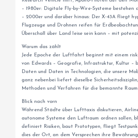
Research Vehicle hilft, Apollo‑Piloten auf den Mo
– 1980er: Digitale Fly‑by‑Wire‑Systeme bestehen d
– 2000er und darüber hinaus: Der X‑43A fliegt hy
Flugzeuge und Drohnen reifen für Erdbeobachtung 
Überschall über Land leise sein kann – mit potenzi
Warum das zählt
Jede Epoche der Luftfahrt beginnt mit einem ris
von Edwards – Geografie, Infrastruktur, Kultur – b
Daten und Daten in Technologien, die unsere Mobi
ganz nebenbei liefert dieselbe Sicherheitsdiszipli
Methoden und Verfahren für die bemannte Raum
Blick nach vorn
Während Städte über Lufttaxis diskutieren, Airli
autonome Systeme den Luftraum ordnen sollen, bl
definiert Risiken, baut Prototypen, fliegt Testpunk
dies der Ort, an dem Versprechen ihre Bewährun