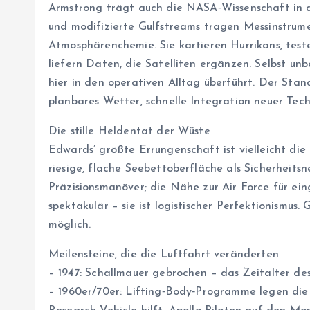
Armstrong trägt auch die NASA‑Wissenschaft in die
und modifizierte Gulfstreams tragen Messinstrum
Atmosphärenchemie. Sie kartieren Hurrikans, test
liefern Daten, die Satelliten ergänzen. Selbst
hier in den operativen Alltag überführt. Der Stand
planbares Wetter, schnelle Integration neuer Tec
Die stille Heldentat der Wüste
Edwards’ größte Errungenschaft ist vielleicht die 
riesige, flache Seebettoberfläche als Sicherheitsn
Präzisionsmanöver; die Nähe zur Air Force für eing
spektakulär – sie ist logistischer Perfektionism
möglich.
Meilensteine, die die Luftfahrt veränderten
– 1947: Schallmauer gebrochen – das Zeitalter des
– 1960er/70er: Lifting‑Body‑Programme legen die 