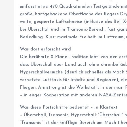
umfasst etwa 470 Quadratmeilen Testgelände mit
große, hartgebackene Oberfläche des Rogers Dry 
weite, gesperrte Luftschneise (inklusive des Bell
bei Überschall und im Transonic-Bereich, fast ga
Besiedlung. Kurz: maximale Freiheit im Luftraum,
Was dort erforscht wird
Die berühmte X‑Plane‑Tradition lebt: von den erst
dass Überschall über Land auch ohne ohrenbetäu
Hyperschallversuche (deutlich schneller als Mach 5)
vernetzte Lufttaxis für Städte und Regionen), el
Fliegen. Armstrong ist die Werkstatt, in der man P
– in enger Kooperation mit anderen NASA‑Zentren,
Was diese Fortschritte bedeutet – in Klartext
– Überschall, Transonic, Hyperschall: “Überschall” 
“Transonic” ist der knifflige Bereich um Mach 1 he