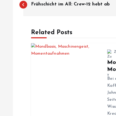
B
Frühschicht im All: Crew‑12 hebt ab
e
i
Related Posts
t
r
Mo
Mo
a
Bei 
g
Kaff
John
s
Seit
Wiss
Krea