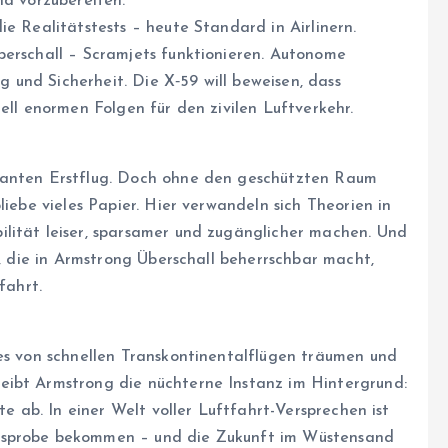
nd vorzubereiten.
ie Realitätstests – heute Standard in Airlinern.
perschall – Scramjets funktionieren. Autonome
und Sicherheit. Die X‑59 will beweisen, dass
ell enormen Folgen für den zivilen Luftverkehr.
kanten Erstflug. Doch ohne den geschützten Raum
liebe vieles Papier. Hier verwandeln sich Theorien in
lität leiser, sparsamer und zugänglicher machen. Und
n, die in Armstrong Überschall beherrschbar macht,
fahrt.
nes von schnellen Transkontinentalflügen träumen und
eibt Armstrong die nüchterne Instanz im Hintergrund:
te ab. In einer Welt voller Luftfahrt-Versprechen ist
gsprobe bekommen – und die Zukunft im Wüstensand