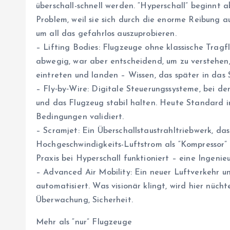
überschall-schnell werden. “Hyperschall” beginnt 
Problem, weil sie sich durch die enorme Reibung a
um all das gefahrlos auszuprobieren.
– Lifting Bodies: Flugzeuge ohne klassische Tragf
abwegig, war aber entscheidend, um zu verstehen
eintreten und landen – Wissen, das später in das
– Fly‑by‑Wire: Digitale Steuerungssysteme, bei de
und das Flugzeug stabil halten. Heute Standard i
Bedingungen validiert.
– Scramjet: Ein Überschallstaustrahltriebwerk, d
Hochgeschwindigkeits-Luftstrom als “Kompressor” 
Praxis bei Hyperschall funktioniert – eine Ingeni
– Advanced Air Mobility: Ein neuer Luftverkehr unte
automatisiert. Was visionär klingt, wird hier nüc
Überwachung, Sicherheit.
Mehr als “nur” Flugzeuge