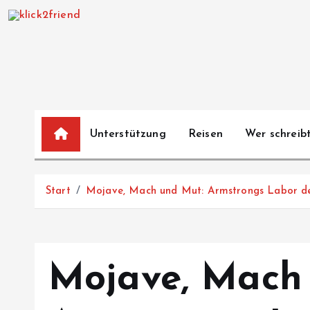
Z
u
m
I
n
h
a
Unterstützung
Reisen
Wer schreibt
l
t
s
Start
Mojave, Mach und Mut: Armstrongs Labor de
p
r
i
n
Mojave, Mach
g
e
n