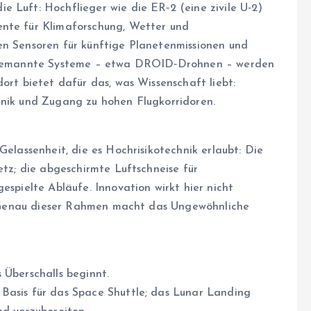
 Luft: Hochflieger wie die ER‑2 (eine zivile U‑2)
ente für Klimaforschung, Wetter und
en Sensoren für künftige Planetenmissionen und
 unbemannte Systeme – etwa DROID‑Drohnen – werden
ort bietet dafür das, was Wissenschaft liebt:
hnik und Zugang zu hohen Flugkorridoren.
Gelassenheit, die es Hochrisikotechnik erlaubt: Die
etz; die abgeschirmte Luftschneise für
espielte Abläufe. Innovation wirkt hier nicht
us. Genau dieser Rahmen macht das Ungewöhnliche
 Überschalls beginnt.
Basis für das Space Shuttle; das Lunar Landing