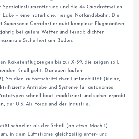
 Spezialinstrumentierung und die 44 Quadratmeilen
Lake – eine natürliche, riesige Notlandebahn. Die
 X‑1 Supersonic Corridor) erlaubt komplexe Flugmanöver
nzjährig bei gutem Wetter und fernab dichter
 maximale Sicherheit am Boden.
en Raketenflugzeugen bis zur X‑59, die zeigen soll,
benden Knall geht. Daneben laufen
, Studien zu fortschrittlicher Luftmobilität (kleine,
ektrifizierte Antriebe und Systeme für autonomes
rototypen schnell baut, modifiziert und sicher erprobt
 der U.S. Air Force und der Industrie.
heißt schneller als der Schall (ab etwa Mach 1).
rum, in dem Luftströme gleichzeitig unter- und