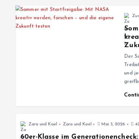
Zu
Somm
krea
Zuku
Der S
Treibs
und j
greifb
Cont
Zara und Kael
Zara und Kael
Mai 3, 2026
42
60er-Klasse im Generationencheck