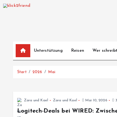
Z
u
m
I
n
h
a
Unterstützung
Reisen
Wer schreibt
l
t
s
Start
2026
Mai
p
r
i
n
Zara und Kael
Zara und Kael
Mai 10, 2026
3
g
e
Logitech-Deals bei WIRED: Zwisch
n