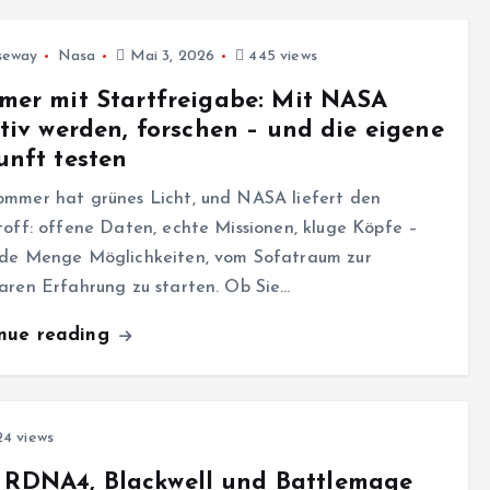
seway
Nasa
Mai 3, 2026
445 views
er mit Startfreigabe: Mit NASA
tiv werden, forschen – und die eigene
nft testen
ommer hat grünes Licht, und NASA liefert den
toff: offene Daten, echte Missionen, kluge Köpfe –
ede Menge Möglichkeiten, vom Sofatraum zur
aren Erfahrung zu starten. Ob Sie…
inue reading
4 views
: RDNA4, Blackwell und Battlemage