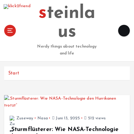
Z
steinla
u
m
I
us
n
h
a
Nerdy things about technology
l
and life
t
s
p
Start
r
i
n
g
e
n
Zuseway
Nasa
Juni 13, 2025
512 views
„Sturmflüsterer: Wie NASA-Technologie