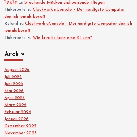
โคมไฟ
zu
Stechende Mücken und beisende Fliegen
Tinkerpete
zu
Clockwork uConsole – Der nerdigste Computer
u
den ich jemals besaß
Roland
zu
Clockwork uConsole – Der nerdigste Computer den ich
m
jemals besaß
Tinkerpete
zu
Wie kreativ kann eine KI sein?
m
Archiv
e
August 2026
r
Juli 2026
Juni 2026
i
Mai 2026
April 2026
e
März 2026
Februar 2026
r
Januar 2026
Dezember 2025
u
November 2025