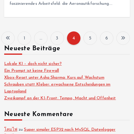
faszinierendes Arbeitsfeld: die Aeronautikforschung.…
1
…
3
4
5
6
S
Neueste Beiträge
e
Lokale KI – doch nicht sicher?
i
Ein Prompt ist keine Firewall
Xbox-Reset unter Asha Sharma: Kurs auf Wachstum
Schrauben statt Kleber: erwachsene Entscheidungen im
t
Laptopland
Zweikampf an der KI-Front: Tempo, Macht und Offenheit
e
Neueste Kommentare
n
n
โคมไฟ
zu
Super simpler ESP32 nach MySQL Datenlogger