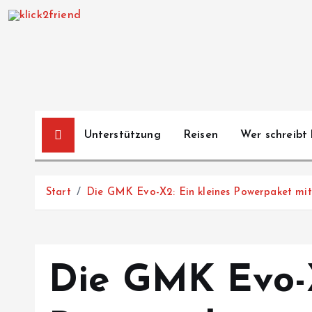
Z
u
m
I
n
h
a
Unterstützung
Reisen
Wer schreibt 
l
t
s
Start
Die GMK Evo-X2: Ein kleines Powerpaket mit
p
r
i
n
Die GMK Evo-X
g
e
n