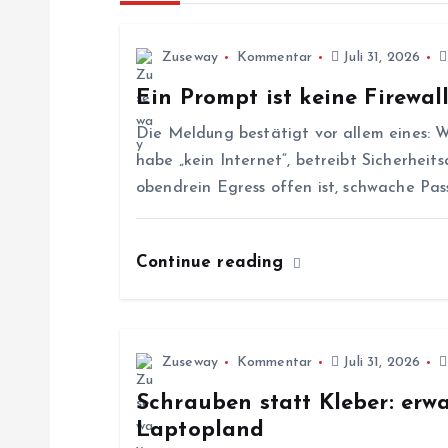
r
Zuseway
Kommentar
Juli 31, 2026
Ein Prompt ist keine Firewal
a
Die Meldung bestätigt vor allem eines: W
g
habe „kein Internet“, betreibt Sicherhe
obendrein Egress offen ist, schwache Pa
s
Continue reading
n
a
Zuseway
Kommentar
Juli 31, 2026
v
Schrauben statt Kleber: er
Laptopland
i