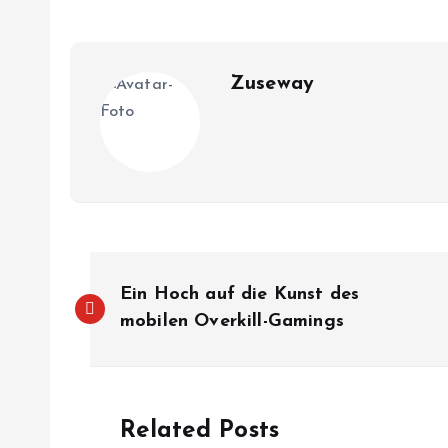
Zuseway
B
Ein Hoch auf die Kunst des
e
mobilen Overkill-Gamings
i
Related Posts
t