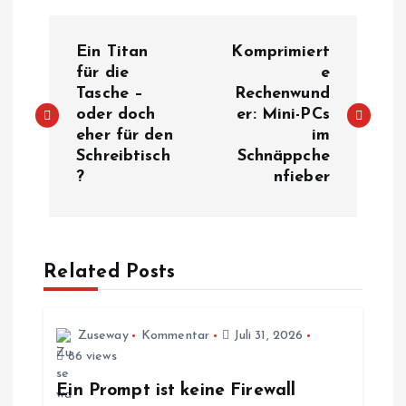
B
Ein Titan
Komprimiert
e
für die
e
Tasche –
Rechenwund
oder doch
er: Mini-PCs
i
eher für den
im
Schreibtisch
Schnäppche
t
?
nfieber
r
a
Related Posts
g
s
Zuseway
Kommentar
Juli 31, 2026
86 views
n
Ein Prompt ist keine Firewall