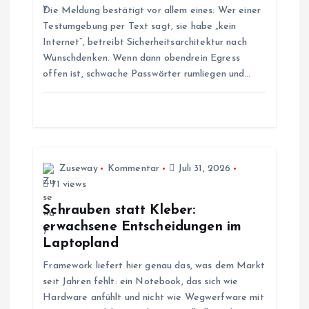
Die Meldung bestätigt vor allem eines: Wer einer
a
Testumgebung per Text sagt, sie habe „kein
Internet“, betreibt Sicherheitsarchitektur nach
v
Wunschdenken. Wenn dann obendrein Egress
offen ist, schwache Passwörter rumliegen und…
i
g
a
Zuseway
Kommentar
Juli 31, 2026
t
71 views
Schrauben statt Kleber:
i
erwachsene Entscheidungen im
Laptopland
o
Framework liefert hier genau das, was dem Markt
seit Jahren fehlt: ein Notebook, das sich wie
n
Hardware anfühlt und nicht wie Wegwerfware mit