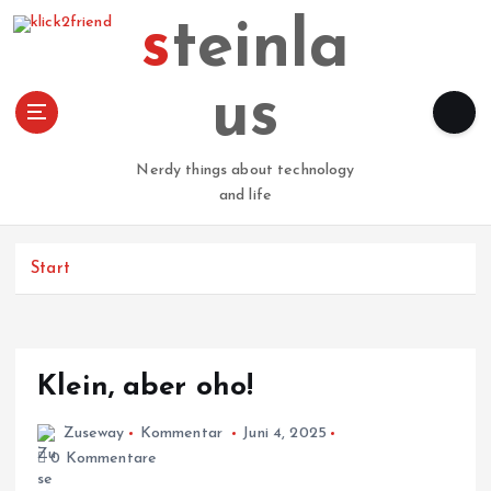
Z
steinla
u
m
I
us
n
h
a
Nerdy things about technology
l
and life
t
s
p
Start
r
i
n
g
Klein, aber oho!
e
n
Zuseway
Kommentar
Juni 4, 2025
0 Kommentare