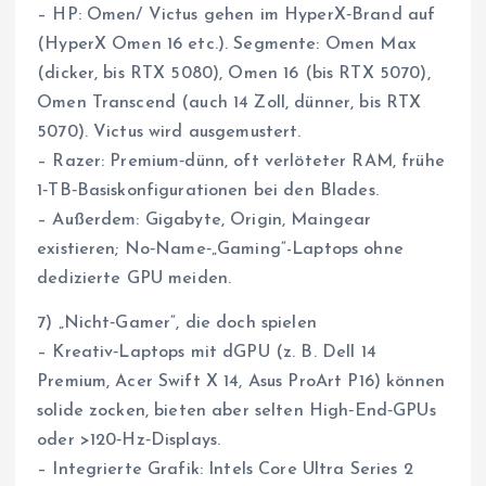
– HP: Omen/ Victus gehen im HyperX‑Brand auf
(HyperX Omen 16 etc.). Segmente: Omen Max
(dicker, bis RTX 5080), Omen 16 (bis RTX 5070),
Omen Transcend (auch 14 Zoll, dünner, bis RTX
5070). Victus wird ausgemustert.
– Razer: Premium‑dünn, oft verlöteter RAM, frühe
1‑TB‑Basiskonfigurationen bei den Blades.
– Außerdem: Gigabyte, Origin, Maingear
existieren; No‑Name‑„Gaming“-Laptops ohne
dedizierte GPU meiden.
7) „Nicht‑Gamer“, die doch spielen
– Kreativ‑Laptops mit dGPU (z. B. Dell 14
Premium, Acer Swift X 14, Asus ProArt P16) können
solide zocken, bieten aber selten High‑End‑GPUs
oder >120‑Hz‑Displays.
– Integrierte Grafik: Intels Core Ultra Series 2