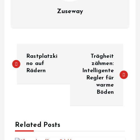
Zuseway
B
Rastplatzki
Trägheit
e
no auf
zähmen:
Rädern
Intelligente
Regler für
i
warme
Böden
t
r
a
Related Posts