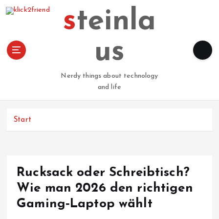
Z
steinla
u
m
I
us
n
h
a
Nerdy things about technology
l
and life
t
s
p
Start
r
i
n
g
Rucksack oder Schreibtisch?
e
n
Wie man 2026 den richtigen
Gaming‑Laptop wählt