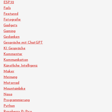
ESP32
Fails
Featured
Fotografie
Gadgets
Gaming
Gedanken
Gespräche mit ChatGPT
KI Gespräche
Kommentar
Kommunikation
Künstliche Intelligenz
Maker
Meinung
Motorrad
Mountainbike
Nasa
Programmierung
Python
Raspberry Pi Pico