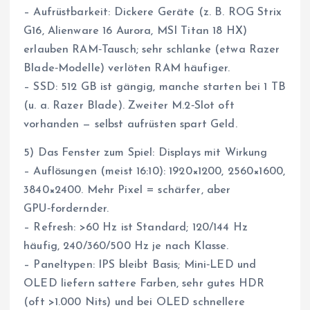
– Aufrüstbarkeit: Dickere Geräte (z. B. ROG Strix
G16, Alienware 16 Aurora, MSI Titan 18 HX)
erlauben RAM‑Tausch; sehr schlanke (etwa Razer
Blade‑Modelle) verlöten RAM häufiger.
– SSD: 512 GB ist gängig, manche starten bei 1 TB
(u. a. Razer Blade). Zweiter M.2‑Slot oft
vorhanden — selbst aufrüsten spart Geld.
5) Das Fenster zum Spiel: Displays mit Wirkung
– Auflösungen (meist 16:10): 1920×1200, 2560×1600,
3840×2400. Mehr Pixel = schärfer, aber
GPU‑fordernder.
– Refresh: >60 Hz ist Standard; 120/144 Hz
häufig, 240/360/500 Hz je nach Klasse.
– Paneltypen: IPS bleibt Basis; Mini‑LED und
OLED liefern sattere Farben, sehr gutes HDR
(oft >1.000 Nits) und bei OLED schnellere