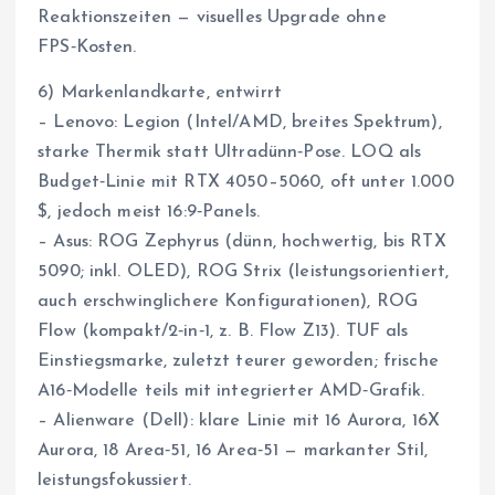
Reaktionszeiten — visuelles Upgrade ohne
FPS‑Kosten.
6) Markenlandkarte, entwirrt
– Lenovo: Legion (Intel/AMD, breites Spektrum),
starke Thermik statt Ultradünn‑Pose. LOQ als
Budget‑Linie mit RTX 4050–5060, oft unter 1.000
$, jedoch meist 16:9‑Panels.
– Asus: ROG Zephyrus (dünn, hochwertig, bis RTX
5090; inkl. OLED), ROG Strix (leistungsorientiert,
auch erschwinglichere Konfigurationen), ROG
Flow (kompakt/2‑in‑1, z. B. Flow Z13). TUF als
Einstiegsmarke, zuletzt teurer geworden; frische
A16‑Modelle teils mit integrierter AMD‑Grafik.
– Alienware (Dell): klare Linie mit 16 Aurora, 16X
Aurora, 18 Area‑51, 16 Area‑51 — markanter Stil,
leistungsfokussiert.