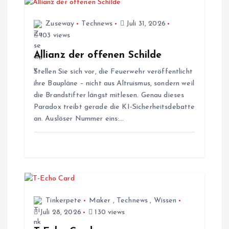
g
s
Zuseway
Technews
Juli 31, 2026
103 views
n
Allianz der offenen Schilde
Stellen Sie sich vor, die Feuerwehr veröffentlicht
a
ihre Baupläne – nicht aus Altruismus, sondern weil
die Brandstifter längst mitlesen. Genau dieses
v
Paradox treibt gerade die KI-Sicherheitsdebatte
an. Auslöser Nummer eins:…
i
g
a
t
Tinkerpete
Maker
,
Technews
,
Wissen
Juli 28, 2026
130 views