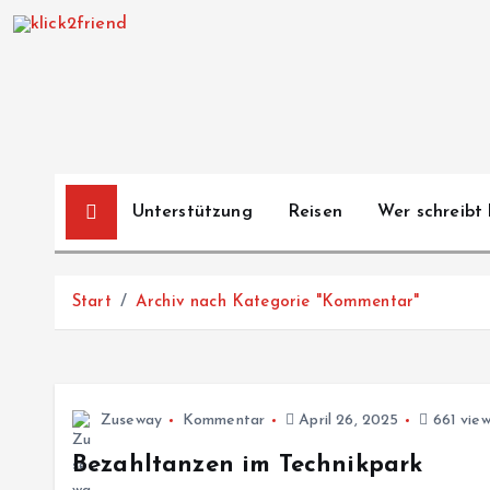
Z
u
m
I
n
h
a
Unterstützung
Reisen
Wer schreibt 
l
t
s
Start
Archiv nach Kategorie "Kommentar"
p
r
i
n
Zuseway
Kommentar
April 26, 2025
661 view
g
e
Bezahltanzen im Technikpark
n