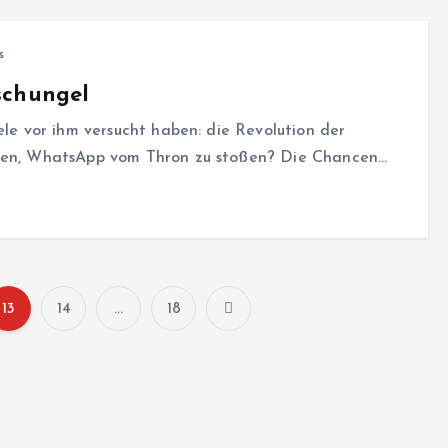
s
schungel
ele vor ihm versucht haben: die Revolution der
ffen, WhatsApp vom Thron zu stoßen? Die Chancen…
13
14
…
18
S
e
i