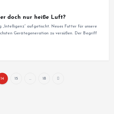
der doch nur heiße Luft?
„Intelligenz“ aufgetischt. Neues Futter für unsere
ächsten Gerätegeneration zu versüßen. Der Begriff
14
15
…
18
S
e
i