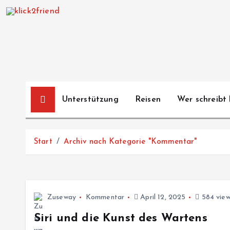
Z
u
m
I
n
h
a
Unterstützung
Reisen
Wer schreibt 
l
t
s
Start
Archiv nach Kategorie "Kommentar"
p
r
i
n
Zuseway
Kommentar
April 12, 2025
584 view
g
e
Siri und die Kunst des Wartens
n