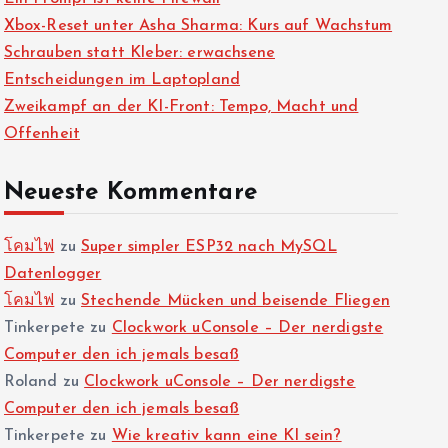
Xbox-Reset unter Asha Sharma: Kurs auf Wachstum
Schrauben statt Kleber: erwachsene
Entscheidungen im Laptopland
Zweikampf an der KI-Front: Tempo, Macht und
Offenheit
Neueste Kommentare
โคมไฟ
zu
Super simpler ESP32 nach MySQL
Datenlogger
โคมไฟ
zu
Stechende Mücken und beisende Fliegen
Tinkerpete
zu
Clockwork uConsole – Der nerdigste
Computer den ich jemals besaß
Roland
zu
Clockwork uConsole – Der nerdigste
Computer den ich jemals besaß
Tinkerpete
zu
Wie kreativ kann eine KI sein?