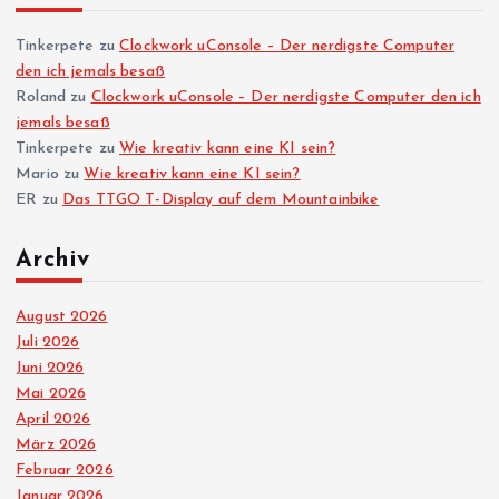
n
n
Tinkerpete
zu
Clockwork uConsole – Der nerdigste Computer
den ich jemals besaß
Roland
zu
Clockwork uConsole – Der nerdigste Computer den ich
u
jemals besaß
Tinkerpete
zu
Wie kreativ kann eine KI sein?
m
Mario
zu
Wie kreativ kann eine KI sein?
ER
zu
Das TTGO T-Display auf dem Mountainbike
m
Archiv
e
August 2026
r
Juli 2026
Juni 2026
i
Mai 2026
April 2026
e
März 2026
Februar 2026
r
Januar 2026