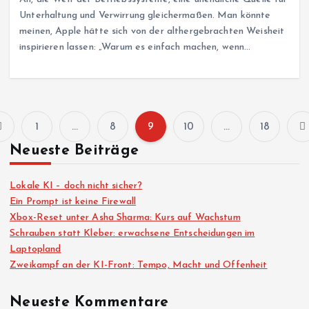
Unterhaltung und Verwirrung gleichermaßen. Man könnte
meinen, Apple hätte sich von der althergebrachten Weisheit
inspirieren lassen: „Warum es einfach machen, wenn…
1
…
8
9
10
…
18
S
Neueste Beiträge
e
Lokale KI – doch nicht sicher?
i
Ein Prompt ist keine Firewall
Xbox-Reset unter Asha Sharma: Kurs auf Wachstum
Schrauben statt Kleber: erwachsene Entscheidungen im
t
Laptopland
Zweikampf an der KI-Front: Tempo, Macht und Offenheit
e
Neueste Kommentare