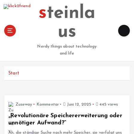
Z
steinla
u
m
I
us
n
h
a
Nerdy things about technology
l
and life
t
s
p
Start
r
i
n
g
Zuseway
Kommentar
Juni 12, 2025
445 views
e
n
„Revolutionäre Speichererweiterung oder
unnötiger Aufwand?“
Ah, die ständige Suche nach mehr Speicher, sie verfolgt uns