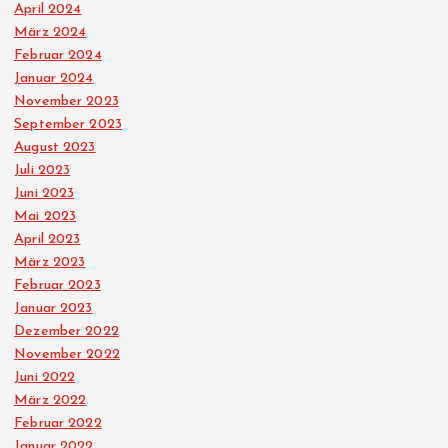
April 2024
t
März 2024
Februar 2024
r
Januar 2024
November 2023
ä
September 2023
August 2023
Juli 2023
g
Juni 2023
Mai 2023
e
April 2023
März 2023
Februar 2023
Januar 2023
Dezember 2022
November 2022
Juni 2022
März 2022
Februar 2022
Januar 2022